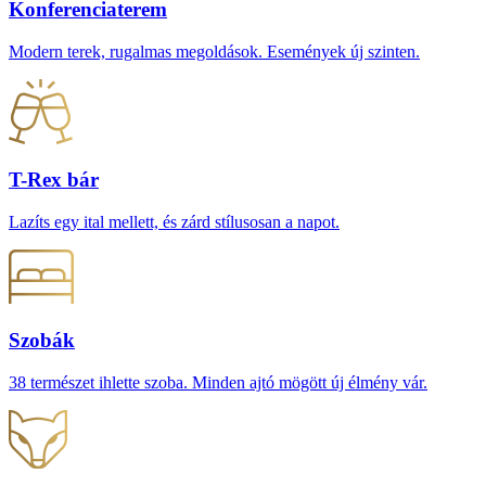
Konferenciaterem
Modern terek, rugalmas megoldások. Események új szinten.
T-Rex bár
Lazíts egy ital mellett, és zárd stílusosan a napot.
Szobák
38 természet ihlette szoba. Minden ajtó mögött új élmény vár.