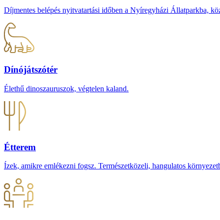
Díjmentes belépés nyitvatartási időben a Nyíregyházi Állatparkba, köz
Dínójátszótér
Élethű dinoszauruszok, végtelen kaland.
Étterem
Ízek, amikre emlékezni fogsz. Természetközeli, hangulatos környezet